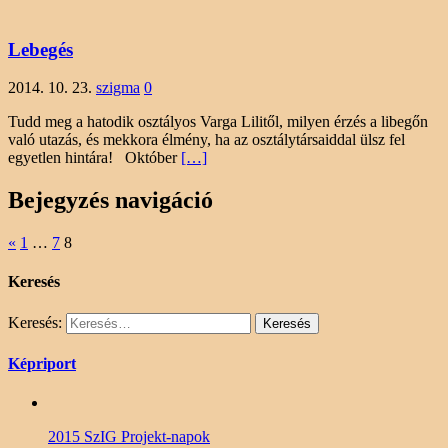
Lebegés
2014. 10. 23.
szigma
0
Tudd meg a hatodik osztályos Varga Lilitől, milyen érzés a libegőn
való utazás, és mekkora élmény, ha az osztálytársaiddal ülsz fel
egyetlen hintára! Október
[…]
Bejegyzés navigáció
«
1
…
7
8
Keresés
Keresés:
Képriport
2015 SzIG Projekt-napok