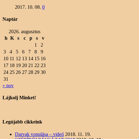
2017. 10. 08.
0
Naptár
2026. augusztus
h
K
s
c
p
s
v
1
2
3
4
5
6
7
8
9
10
11
12
13
14
15
16
17
18
19
20
21
22
23
24
25
26
27
28
29
30
31
« nov
Lájkolj Minket!
Legújabb cikkeink
Darvak vonulása – videó
2018. 11. 19.