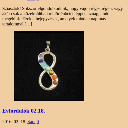
Sziasztok! Sokszor elgondolkodunk, hogy vajon réges-régen, vagy
akár csak a közelmúltban mi történhetett éppen aznap, amit
megélünk. Ezek a bejegyzések, amelyek minden nap más
tartalommal
[…]
Évfordulók 02.18.
2016. 02. 18.
Sára
0