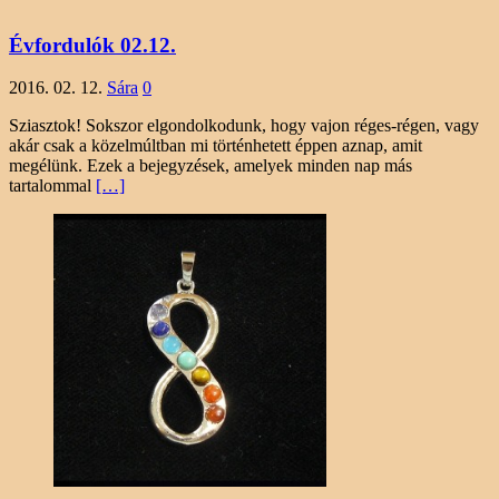
Évfordulók 02.12.
2016. 02. 12.
Sára
0
Sziasztok! Sokszor elgondolkodunk, hogy vajon réges-régen, vagy
akár csak a közelmúltban mi történhetett éppen aznap, amit
megélünk. Ezek a bejegyzések, amelyek minden nap más
tartalommal
[…]