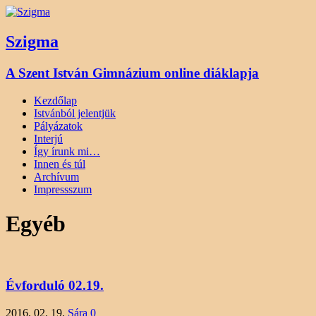
Szigma
A Szent István Gimnázium online diáklapja
Kezdőlap
Istvánból jelentjük
Pályázatok
Interjú
Így írunk mi…
Innen és túl
Archívum
Impressszum
Egyéb
Évforduló 02.19.
2016. 02. 19.
Sára
0