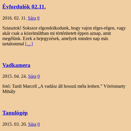
Évfordulók 02.11.
2016. 02. 11.
Sára
0
Sziasztok! Sokszor elgondolkodunk, hogy vajon réges-régen, vagy
akár csak a közelmúltban mi történhetett éppen aznap, amit
megélünk. Ezek a bejegyzések, amelyek minden nap más
tartalommal
[…]
Vadkamera
2015. 04. 24.
Sára
0
fotó: Tardi Marcell „A vadász áll hosszú méla lesben.” Vörösmarty
Mihály
Tanulógép
2015. 03. 20.
Sára
0