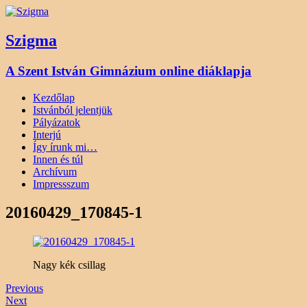
Szigma
A Szent István Gimnázium online diáklapja
Kezdőlap
Istvánból jelentjük
Pályázatok
Interjú
Így írunk mi…
Innen és túl
Archívum
Impressszum
20160429_170845-1
Nagy kék csillag
Previous
Next