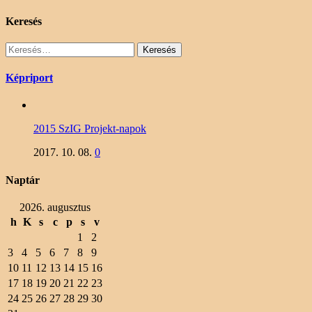
Keresés
Keresés:
Képriport
2015 SzIG Projekt-napok
2017. 10. 08.
0
Naptár
2026. augusztus
h
K
s
c
p
s
v
1
2
3
4
5
6
7
8
9
10
11
12
13
14
15
16
17
18
19
20
21
22
23
24
25
26
27
28
29
30