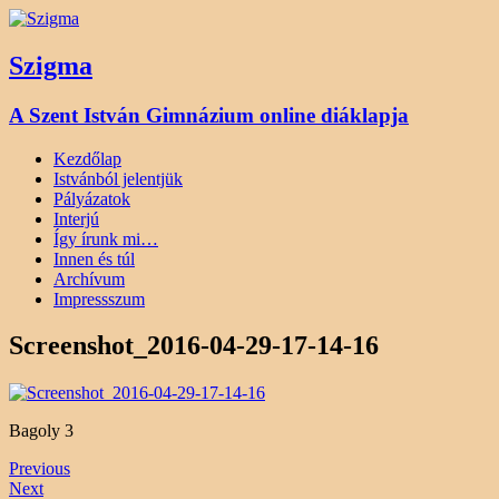
Szigma
A Szent István Gimnázium online diáklapja
Kezdőlap
Istvánból jelentjük
Pályázatok
Interjú
Így írunk mi…
Innen és túl
Archívum
Impressszum
Screenshot_2016-04-29-17-14-16
Bagoly 3
Previous
Next