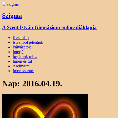
Szigma
A Szent István Gimnázium online diáklapja
Kezdőlap
Istvánból jelentjük
Pályázatok
Interjú
Így írunk mi…
Innen és túl
Archívum
Impressszum
Nap:
2016.04.19.