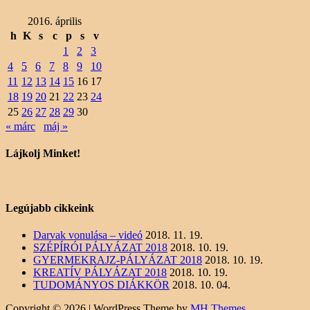
2016. április
h
K
s
c
p
s
v
1
2
3
4
5
6
7
8
9
10
11
12
13
14
15
16
17
18
19
20
21
22
23
24
25
26
27
28
29
30
« márc
máj »
Lájkolj Minket!
Legújabb cikkeink
Darvak vonulása – videó
2018. 11. 19.
SZÉPÍRÓI PÁLYÁZAT 2018
2018. 10. 19.
GYERMEKRAJZ-PÁLYÁZAT 2018
2018. 10. 19.
KREATÍV PÁLYÁZAT 2018
2018. 10. 19.
TUDOMÁNYOS DIÁKKÖR
2018. 10. 04.
Copyright © 2026 | WordPress Theme by
MH Themes