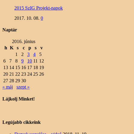
2015 SzIG Projekt-napok
2017. 10. 08.
0
Naptár
2016. június
h
K
s
c
p
s
v
1
2
3
4
5
6
7
8
9
10
11
12
13
14
15
16
17
18
19
20
21
22
23
24
25
26
27
28
29
30
« máj
szept »
Lájkolj Minket!
Legújabb cikkeink