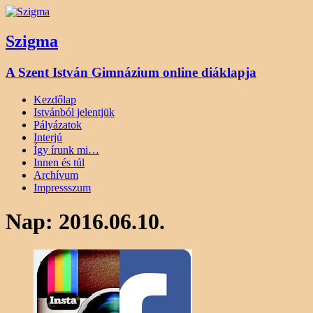
Szigma
A Szent István Gimnázium online diáklapja
Kezdőlap
Istvánból jelentjük
Pályázatok
Interjú
Így írunk mi…
Innen és túl
Archívum
Impressszum
Nap:
2016.06.10.