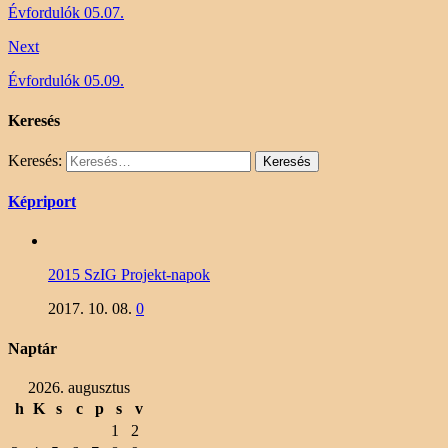
Évfordulók 05.07.
Next
Évfordulók 05.09.
Keresés
Keresés:
Képriport
2015 SzIG Projekt-napok
2017. 10. 08.
0
Naptár
2026. augusztus
h
K
s
c
p
s
v
1
2