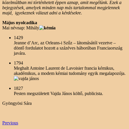
közelmúltban mi történhetett éppen aznap, amit megélünk. Ezek a
bejegyzések, amelyek minden nap más tartalommal megjelennek
majd, igyekeznek választ adni a kérdésekre.
Május nyolcadika
Mai névnap: Mihály
1429
Jeanne d’Arc, az Orleans-i Szűz – látomásától vezetve –
döntő fordulatot hozott a százéves háborúban Franciaország
javára.
1794
Meghalt Antoine Laurent de Lavoisier francia kémikus,
akadémikus, a modem kémiai tudomány egyik megalapozója.
1827
Pesten megszületett Vajda János költő, publicista.
Gyöngyösi Sára
Previous