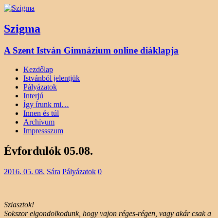
Szigma
A Szent István Gimnázium online diáklapja
Kezdőlap
Istvánból jelentjük
Pályázatok
Interjú
Így írunk mi…
Innen és túl
Archívum
Impressszum
Évfordulók 05.08.
2016. 05. 08.
Sára
Pályázatok
0
Sziasztok!
Sokszor elgondolkodunk, hogy vajon réges-régen, vagy akár csak a