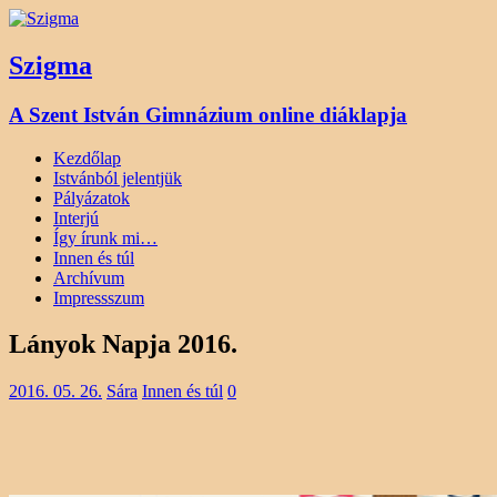
Szigma
A Szent István Gimnázium online diáklapja
Kezdőlap
Istvánból jelentjük
Pályázatok
Interjú
Így írunk mi…
Innen és túl
Archívum
Impressszum
Lányok Napja 2016.
2016. 05. 26.
Sára
Innen és túl
0