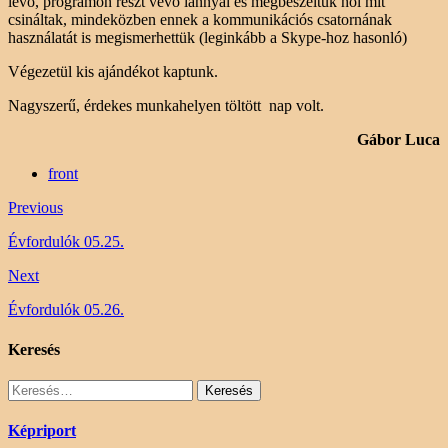
lévő, programon részt vevő lánnyal és megbeszéltük hol mit
csináltak, mindeközben ennek a kommunikációs csatornának
használatát is megismerhettük (leginkább a Skype-hoz hasonló)
Végezetül kis ajándékot kaptunk.
Nagyszerű, érdekes munkahelyen töltött nap volt.
Gábor Luca
front
Previous
Évfordulók 05.25.
Next
Évfordulók 05.26.
Keresés
Keresés:
Képriport