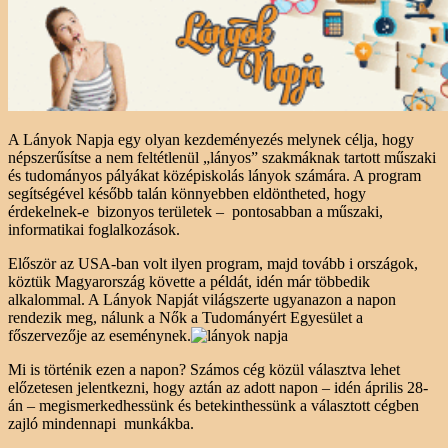
A Lányok Napja egy olyan kezdeményezés melynek célja, hogy
népszerűsítse a nem feltétlenül „lányos” szakmáknak tartott műszaki
és tudományos pályákat középiskolás lányok számára. A program
segítségével később talán könnyebben eldöntheted, hogy
érdekelnek-e bizonyos területek – pontosabban a műszaki,
informatikai foglalkozások.
Először az USA-ban volt ilyen program, majd tovább i országok,
köztük Magyarország követte a példát, idén már többedik
alkalommal. A Lányok Napját világszerte ugyanazon a napon
rendezik meg, nálunk a Nők a Tudományért Egyesület a
főszervezője az eseménynek.
Mi is történik ezen a napon? Számos cég közül választva lehet
előzetesen jelentkezni, hogy aztán az adott napon – idén április 28-
án – megismerkedhessünk és betekinthessünk a választott cégben
zajló mindennapi munkákba.