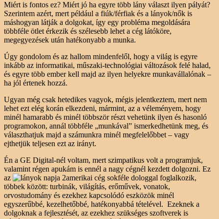
Miért is fontos ez? Miért jó ha egyre több lány választ ilyen pályát?
Szerintem azért, mert például a fiúk/férfiak és a lányok/nők is
máshogyan látják a dolgokat, így egy probléma megoldására
többféle ötlet érkezik és szélesebb lehet a cég látóköre,
megegyezések után hatékonyabb a munka.
Úgy gondolom és az hallom mindenfelől, hogy a világ is egyre
inkább az informatikai, műszaki-technológiai változások felé halad,
és egyre több ember kell majd az ilyen helyekre munkavállalónak –
ha jól értenek hozzá.
Ugyan még csak hetedikes vagyok, mégis jelentkeztem, mert nem
lehet ezt elég korán elkezdeni, mármint, az a véleményem, hogy
minél hamarabb és minél többször részt vehetünk ilyen és hasonló
programokon, annál többféle „munkával” ismerkedhetünk meg, és
választhatjuk majd a számunkra minél megfelelőbbet – vagy
ejthetjük teljesen ezt az irányt.
Én a GE Digital-nél voltam, mert szimpatikus volt a programjuk,
valamint régen apukám is ennél a nagy cégnél kezdett dolgozni. Ez
az
amerikai cég sokféle dologgal foglalkozik,
többek között: turbinák, világítás, erőművek, vonatok,
orvostudomány és ezekhez kapcsolódó eszközök minél
egyszerűbbé, kezelhetőbbé, hatékonyabbá tételével. Ezeknek a
dolgoknak a fejlesztését, az ezekhez szükséges szoftverek is