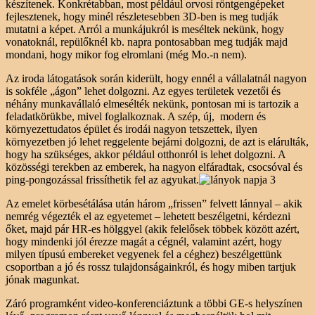
készítenek. Konkrétabban, most például orvosi röntgengépeket
fejlesztenek, hogy minél részletesebben 3D-ben is meg tudják
mutatni a képet. Arról a munkájukról is meséltek nekünk, hogy
vonatoknál, repülőknél kb. napra pontosabban meg tudják majd
mondani, hogy mikor fog elromlani (még Mo.-n nem).
Az iroda látogatások során kiderült, hogy ennél a vállalatnál nagyon
is sokféle „ágon” lehet dolgozni. Az egyes területek vezetői és
néhány munkavállaló elmesélték nekünk, pontosan mi is tartozik a
feladatkörükbe, mivel foglalkoznak. A szép, új, modern és
környezettudatos épület és irodái nagyon tetszettek, ilyen
környezetben jó lehet reggelente bejárni dolgozni, de azt is elárulták,
hogy ha szükséges, akkor például otthonról is lehet dolgozni. A
közösségi terekben az emberek, ha nagyon elfáradtak, csocsóval és
ping-pongozással frissíthetik fel az agyukat.
Az emelet körbesétálása után három „frissen” felvett lánnyal – akik
nemrég végezték el az egyetemet – lehetett beszélgetni, kérdezni
őket, majd pár HR-es hölggyel (akik felelősek többek között azért,
hogy mindenki jól érezze magát a cégnél, valamint azért, hogy
milyen típusú embereket vegyenek fel a céghez) beszélgettünk
csoportban a jó és rossz tulajdonságainkról, és hogy miben tartjuk
jónak magunkat.
Záró programként video-konferenciáztunk a többi GE-s helyszínen