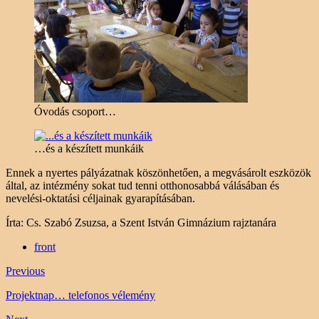
Óvodás csoport…
…és a készített munkáik
Ennek a nyertes pályázatnak köszönhetően, a megvásárolt eszközök
által, az intézmény sokat tud tenni otthonosabbá válásában és
nevelési-oktatási céljainak gyarapításában.
Írta: Cs. Szabó Zsuzsa, a Szent István Gimnázium rajztanára
front
Previous
Projektnap… telefonos vélemény