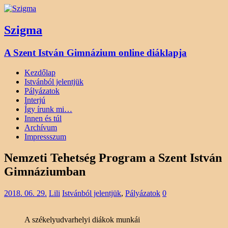
Szigma
A Szent István Gimnázium online diáklapja
Kezdőlap
Istvánból jelentjük
Pályázatok
Interjú
Így írunk mi…
Innen és túl
Archívum
Impressszum
Nemzeti Tehetség Program a Szent István
Gimnáziumban
2018. 06. 29.
Lili
Istvánból jelentjük
,
Pályázatok
0
A székelyudvarhelyi diákok munkái