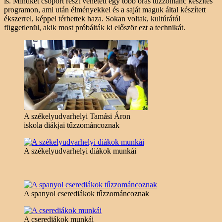
is. Mindkét csoport részt vehetett egy több órás tűzzománc készítés
programon, ami után élményekkel és a saját maguk által készített
ékszerrel, képpel térhettek haza. Sokan voltak, kultúrától
függetlenül, akik most próbálták ki először ezt a technikát.
A székelyudvarhelyi Tamási Áron
iskola diákjai tűzzománcoznak
A székelyudvarhelyi diákok munkái
A spanyol cserediákok tűzzománcoznak
A cserediákok munkái