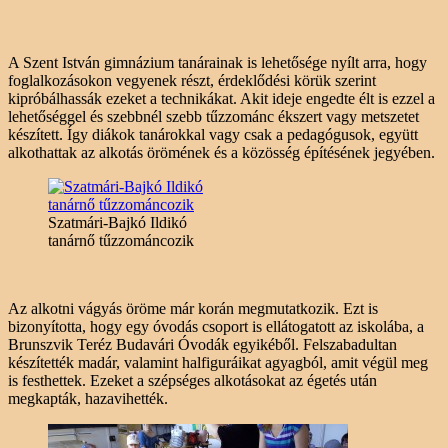
A Szent István gimnázium tanárainak is lehetősége nyílt arra, hogy
foglalkozásokon vegyenek részt, érdeklődési körük szerint
kipróbálhassák ezeket a technikákat. Akit ideje engedte élt is ezzel a
lehetőséggel és szebbnél szebb tűzzománc ékszert vagy metszetet
készített. Így diákok tanárokkal vagy csak a pedagógusok, együtt
alkothattak az alkotás örömének és a közösség építésének jegyében.
Szatmári-Bajkó Ildikó
tanárnő tűzzománcozik
Az alkotni vágyás öröme már korán megmutatkozik. Ezt is
bizonyította, hogy egy óvodás csoport is ellátogatott az iskolába, a
Brunszvik Teréz Budavári Óvodák egyikéből. Felszabadultan
készítették madár, valamint halfiguráikat agyagból, amit végül meg
is festhettek. Ezeket a szépséges alkotásokat az égetés után
megkapták, hazavihették.