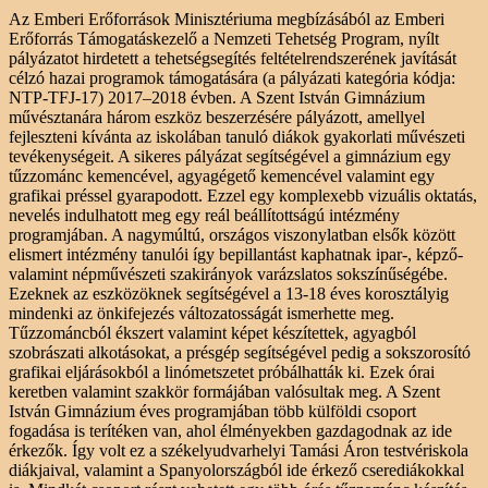
Az Emberi Erőforrások Minisztériuma megbízásából az Emberi
Erőforrás Támogatáskezelő
a Nemzeti Tehetség Program, nyílt
pályázatot hirdetett a tehetségsegítés feltételrendszerének
javítását
célzó hazai programok támogatására (a pályázati kategória kódja:
NTP-TFJ-17)
2017–2018 évben. A Szent István Gimnázium
művésztanára három eszköz beszerzésére pályázott, amellyel
fejleszteni kívánta az iskolában tanuló diákok gyakorlati művészeti
tevékenységeit. A sikeres pályázat segítségével a gimnázium egy
tűzzománc kemencével, agyagégető kemencével valamint egy
grafikai préssel gyarapodott. Ezzel egy komplexebb vizuális oktatás,
nevelés indulhatott meg egy reál beállítottságú intézmény
programjában. A nagymúltú, országos viszonylatban elsők között
elismert intézmény tanulói így bepillantást kaphatnak ipar-, képző-
valamint népművészeti szakirányok varázslatos sokszínűségébe.
Ezeknek az eszközöknek segítségével a 13-18 éves korosztályig
mindenki az önkifejezés változatosságát ismerhette meg.
Tűzzománcból ékszert valamint képet készítettek, agyagból
szobrászati alkotásokat, a présgép segítségével pedig a sokszorosító
grafikai eljárásokból a linómetszetet próbálhatták ki. Ezek órai
keretben valamint szakkör formájában valósultak meg. A Szent
István Gimnázium éves programjában több külföldi csoport
fogadása is terítéken van, ahol élményekben gazdagodnak az ide
érkezők. Így volt ez a székelyudvarhelyi Tamási Áron testvériskola
diákjaival, valamint a Spanyolországból ide érkező cserediákokkal