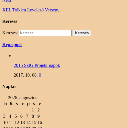
Next
XIII. Tolkien Levelező Verseny
Keresés
Keresés:
Képriport
2015 SzIG Projekt-napok
2017. 10. 08.
0
Naptár
2026. augusztus
h
K
s
c
p
s
v
1
2
3
4
5
6
7
8
9
10
11
12
13
14
15
16