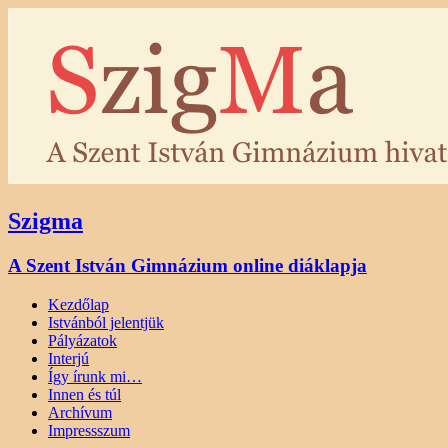
Szigma
A Szent István Gimnázium online diáklapja
Kezdőlap
Istvánból jelentjük
Pályázatok
Interjú
Így írunk mi…
Innen és túl
Archívum
Impressszum