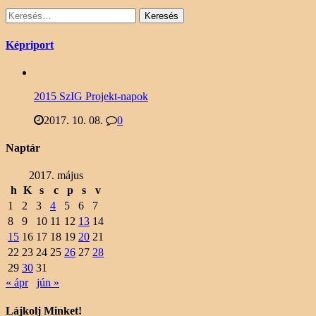
Keresés:
Képriport
2015 SzIG Projekt-napok
2017. 10. 08.
0
Naptár
2017. május
h
K
s
c
p
s
v
1
2
3
4
5
6
7
8
9
10
11
12
13
14
15
16
17
18
19
20
21
22
23
24
25
26
27
28
29
30
31
« ápr
jún »
Lájkolj Minket!