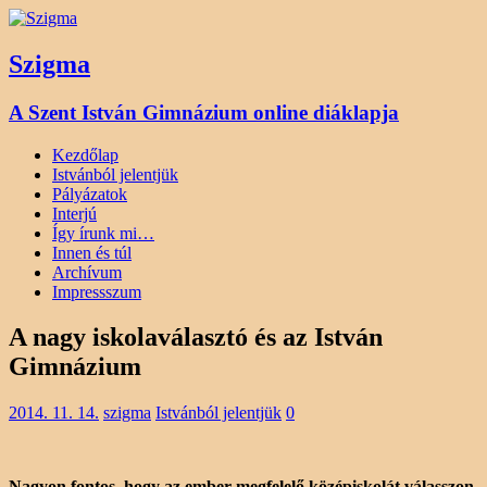
Szigma
A Szent István Gimnázium online diáklapja
Kezdőlap
Istvánból jelentjük
Pályázatok
Interjú
Így írunk mi…
Innen és túl
Archívum
Impressszum
A nagy iskolaválasztó és az István
Gimnázium
2014. 11. 14.
szigma
Istvánból jelentjük
0
Nagyon fontos, hogy az ember megfelelő középiskolát válasszon.