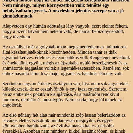
Nem mindegy, milyen környezetben válik felnőtté egy
befolyásolható gyerek. A nevelésben jelentős szerepe van a jó
gimnáziumnak.
Alapvetően egy humán adottságú lány vagyok, ezért eleinte féltem,
hogy a Szent István nem nekem való, de hamar bebizonyosodott,
hogy tévedtem.
Az osztállyal már a gólyatáborban megismerkedtem az animátorok
által készített játékoknak köszönhetően. Minden tanár és diák
egyaránt kedves, értelmes és szimpatikus volt. Rengeteget nevettünk
és énekeltünk együtt, mégis az éjszakába nyúló beszélgetések és az
animátorok faggatásai voltak a legemlékezetesebben. Remélem, sok
ehhez hasonló tábor lesz majd, ugyanis ez hatalmas élmény volt.
Szerintem nagyon érdekes osztályom van, hisz nemcsak a gyerekek
különlegesek, de az osztályfőnök is egy igazi egyéniség. Szeretem,
ha az embernek pozitív a kisugárzása, és a tanárnőm rendkívül
humoros, derűlátó és mosolygós. Nem csoda, hogy jól telnek az
angolórák.
Az első néhány hét alatt már mindenki szép lassan belerázódott az
istvános életbe. Kezdünk mindannyian megnyílni, és egyre
könnyebben barátkozunk az évfolyamtársakkal és a felsőbb
évesekkel. Azonban nem mindegy, kikkel leszünk jóban, és kinek