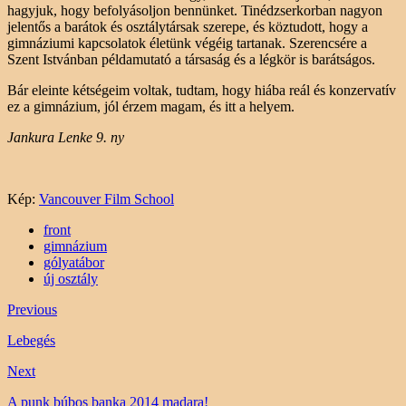
hagyjuk, hogy befolyásoljon bennünket. Tinédzserkorban nagyon
jelentős a barátok és osztálytársak szerepe, és köztudott, hogy a
gimnáziumi kapcsolatok életünk végéig tartanak. Szerencsére a
Szent Istvánban példamutató a társaság és a légkör is barátságos.
Bár eleinte kétségeim voltak, tudtam, hogy hiába reál és konzervatív
ez a gimnázium, jól érzem magam, és itt a helyem.
Jankura Lenke 9. ny
Kép:
Vancouver Film School
front
gimnázium
gólyatábor
új osztály
Previous
Lebegés
Next
A punk búbos banka 2014 madara!