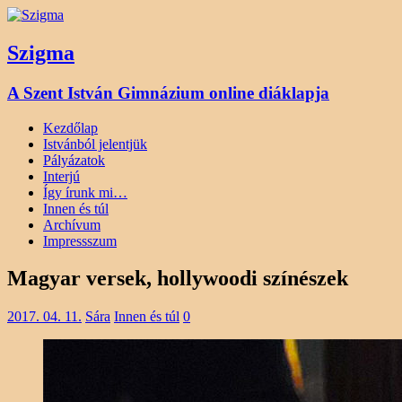
Szigma
A Szent István Gimnázium online diáklapja
Kezdőlap
Istvánból jelentjük
Pályázatok
Interjú
Így írunk mi…
Innen és túl
Archívum
Impressszum
Magyar versek, hollywoodi színészek
2017. 04. 11.
Sára
Innen és túl
0