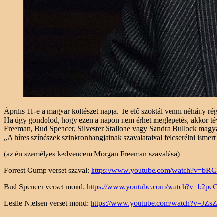
Április 11-e a magyar költészet napja. Te elő szoktál venni néhány ré
Ha úgy gondolod, hogy ezen a napon nem érhet meglepetés, akkor t
Freeman, Bud Spencer, Silvester Stallone vagy Sandra Bullock magya
„A híres színészek szinkronhangjainak szavalataival felcserélni ismert
(az én személyes kedvencem Morgan Freeman szavalása)
Forrest Gump verset szaval:
https://www.youtube.com/watch?v=b
Bud Spencer verset mond:
https://www.youtube.com/watch?v=b2p
Leslie Nielsen verset mond:
https://www.youtube.com/watch?v=JZ