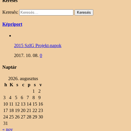
Keresés
Keresés:
Képriport
2015 SzIG Projekt-napok
2017. 10. 08.
0
Naptár
2026. augusztus
h
K
s
c
p
s
v
1
2
3
4
5
6
7
8
9
10
11
12
13
14
15
16
17
18
19
20
21
22
23
24
25
26
27
28
29
30
31
« nov