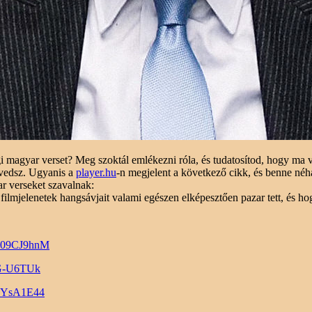
gi magyar verset? Meg szoktál emlékezni róla, és tudatosítod, hogy ma 
évedsz. Ugyanis a
player.hu
-n megjelent a következő cikk, és benne né
r verseket szavalnak:
 filmjelenetek hangsávjait valami egészen elképesztően pazar tett, és h
RG09CJ9hnM
cG-U6TUk
sZYsA1E44