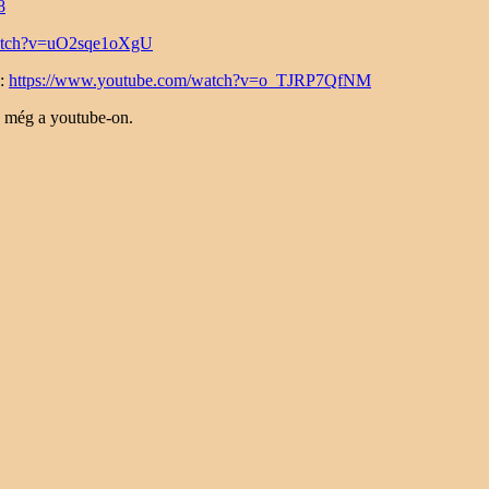
8
watch?v=uO2sqe1oXgU
k:
https://www.youtube.com/watch?v=o_TJRP7QfNM
g még a youtube-on.