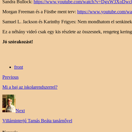
Sandra Bullock:
https://www.youtube.com/watch?v=DgxW3XoDwc
Morgan Freeman és a Füstbe ment terv:
https://www.youtube.com/
Samuel L. Jackson és Karinthy Frigyes: Nem mondhatom el senkine
Ez a néhány videó csak egy kis részlete az összesnek, rengeteg kerin
Jó szórakozást!
front
Previous
Mi a baj az iskolarendszerrel?
Next
Villáminterjú Tamás Beáta tanárnővel