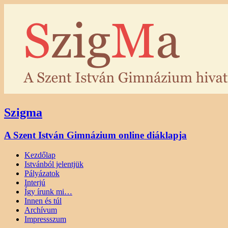
Szigma
A Szent István Gimnázium online diáklapja
Kezdőlap
Istvánból jelentjük
Pályázatok
Interjú
Így írunk mi…
Innen és túl
Archívum
Impressszum