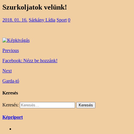
Szurkoljatok velünk!
2018. 01. 16.
Sárkány Lídia
Sport
0
Previous
Facebook: Nézz be hozzánk!
Next
Garda-tó
Keresés
Keresés:
Képriport