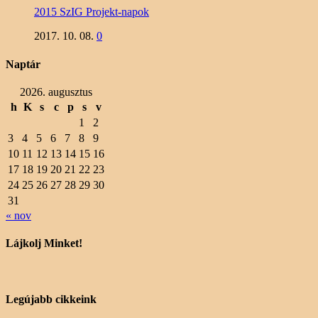
2015 SzIG Projekt-napok
2017. 10. 08.
0
Naptár
2026. augusztus
h
K
s
c
p
s
v
1
2
3
4
5
6
7
8
9
10
11
12
13
14
15
16
17
18
19
20
21
22
23
24
25
26
27
28
29
30
31
« nov
Lájkolj Minket!
Legújabb cikkeink