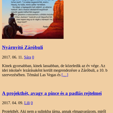
Nyárnyitó Záróbuli
2017. 06. 11.
Sára
0
Kinek gyorsabban, kinek lassabban, de közeledik az év vége. Az
idei iskolaév lezárásaként került megrendezésre a Záróbuli, a 10. b
szervezésében. Témául Las Vegas és
[…]
A projekthét, avagy a pince és a padlás rejtelmei
2017. 04. 09.
Lili
0
Projekthét. Aki nem a sulinkba járna, annak elmagyarázom, miről