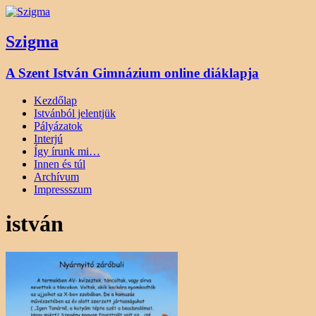
Szigma
A Szent István Gimnázium online diáklapja
Kezdőlap
Istvánból jelentjük
Pályázatok
Interjú
Így írunk mi…
Innen és túl
Archívum
Impressszum
istván