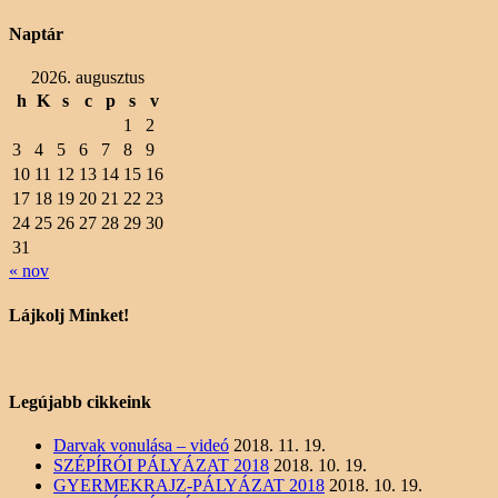
Naptár
2026. augusztus
h
K
s
c
p
s
v
1
2
3
4
5
6
7
8
9
10
11
12
13
14
15
16
17
18
19
20
21
22
23
24
25
26
27
28
29
30
31
« nov
Lájkolj Minket!
Legújabb cikkeink
Darvak vonulása – videó
2018. 11. 19.
SZÉPÍRÓI PÁLYÁZAT 2018
2018. 10. 19.
GYERMEKRAJZ-PÁLYÁZAT 2018
2018. 10. 19.