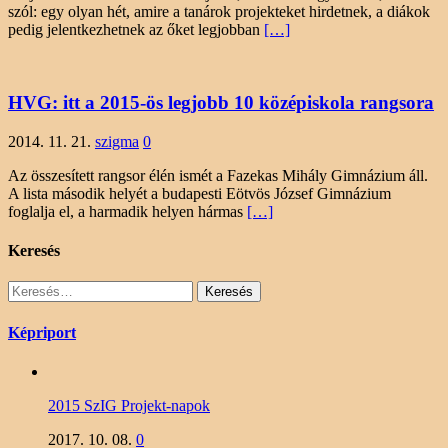
szól: egy olyan hét, amire a tanárok projekteket hirdetnek, a diákok
pedig jelentkezhetnek az őket legjobban
[…]
HVG: itt a 2015-ös legjobb 10 középiskola rangsora
2014. 11. 21.
szigma
0
Az összesített rangsor élén ismét a Fazekas Mihály Gimnázium áll.
A lista második helyét a budapesti Eötvös József Gimnázium
foglalja el, a harmadik helyen hármas
[…]
Keresés
Keresés:
Képriport
2015 SzIG Projekt-napok
2017. 10. 08.
0