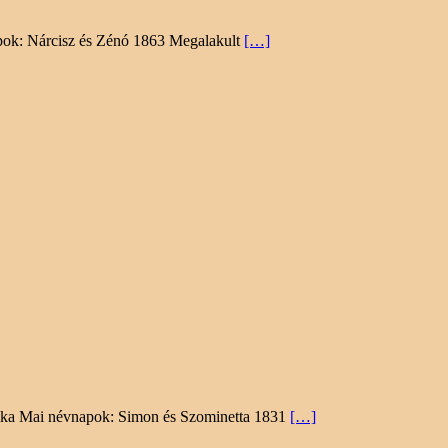
apok: Nárcisz és Zénó 1863 Megalakult
[…]
adika Mai névnapok: Simon és Szominetta 1831
[…]