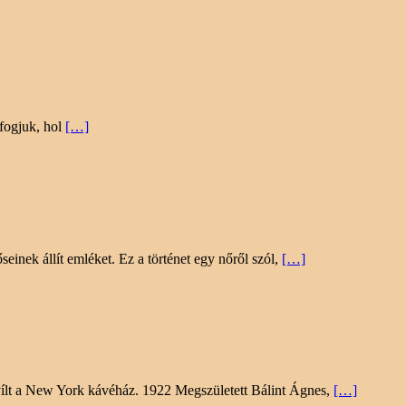
lfogjuk, hol
[…]
inek állít emléket. Ez a történet egy nőről szól,
[…]
ílt a New York kávéház. 1922 Megszületett Bálint Ágnes,
[…]