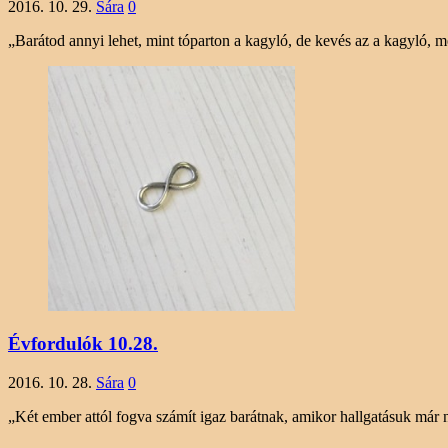
2016. 10. 29.
Sára
0
„Barátod annyi lehet, mint tóparton a kagyló, de kevés az a kagyló
Évfordulók 10.28.
2016. 10. 28.
Sára
0
„Két ember attól fogva számít igaz barátnak, amikor hallgatásuk m