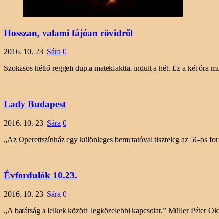
Hosszan, valami fájóan rövidről
2016. 10. 23.
Sára
0
Szokásos hétfő reggeli dupla matekfakttal indult a hét. Ez a két óra m
Lady Budapest
2016. 10. 23.
Sára
0
„Az Operettszínház egy különleges bemutatóval tiszteleg az 56-os for
Évfordulók 10.23.
2016. 10. 23.
Sára
0
„A barátság a lelkek közötti legközelebbi kapcsolat.” Müller Péte