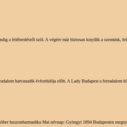
indig a felébredésről szól. A végére már biztosan kinyílik a szemünk, fe
radalom hatvanadik évfordulója előtt. A Lady Budapest a forradalom hőse
r Október huszonharmadika Mai névnap: Gyöngyi 1894 Budapesten megny