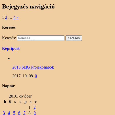
Bejegyzés navigáció
1
2
…
4
»
Keresés
Keresés:
Képriport
2015 SzIG Projekt-napok
2017. 10. 08.
0
Naptár
2016. október
h
K
s
c
p
s
v
1
2
3
4
5
6
7
8
9