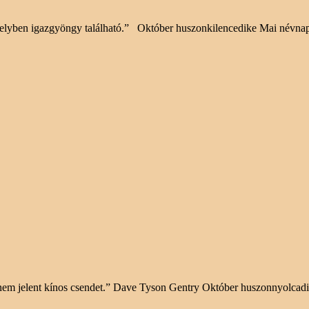
, melyben igazgyöngy található.” Október huszonkilencedike Mai névn
ár nem jelent kínos csendet.” Dave Tyson Gentry Október huszonnyolc