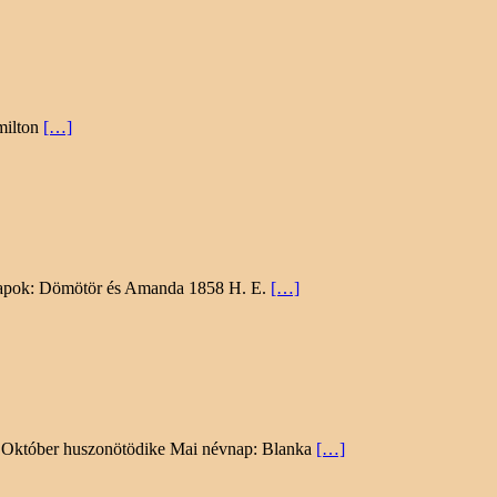
amilton
[…]
évnapok: Dömötör és Amanda 1858 H. E.
[…]
ein Október huszonötödike Mai névnap: Blanka
[…]