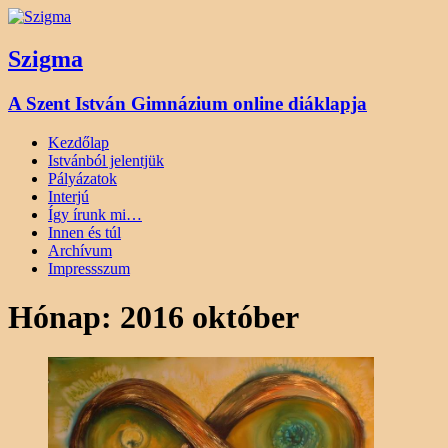
Szigma
A Szent István Gimnázium online diáklapja
Kezdőlap
Istvánból jelentjük
Pályázatok
Interjú
Így írunk mi…
Innen és túl
Archívum
Impressszum
Hónap:
2016 október