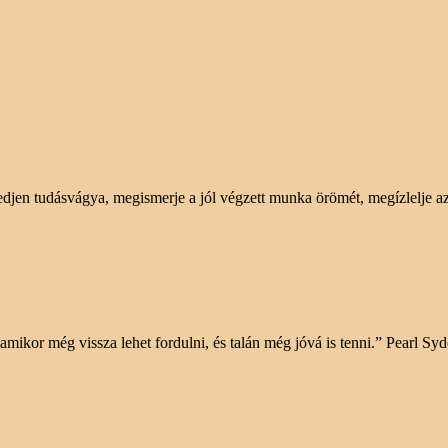
edjen tudásvágya, megismerje a jól végzett munka örömét, megízlelje az 
 amikor még vissza lehet fordulni, és talán még jóvá is tenni.” Pearl S