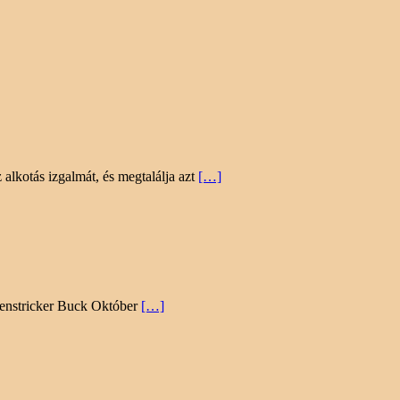
alkotás izgalmát, és megtalálja azt
[…]
ydenstricker Buck Október
[…]