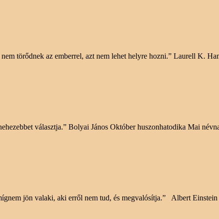
 ha nem törődnek az emberrel, azt nem lehet helyre hozni.” Laurell K. H
legnehezebbet választja.” Bolyai János Október huszonhatodika Mai n
mígnem jön valaki, aki erről nem tud, és megvalósítja.” Albert Einst