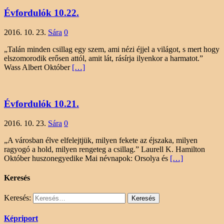
Évfordulók 10.22.
2016. 10. 23.
Sára
0
„Talán minden csillag egy szem, ami nézi éjjel a világot, s mert hogy
elszomorodik erősen attól, amit lát, rásírja ilyenkor a harmatot.”
Wass Albert Október
[…]
Évfordulók 10.21.
2016. 10. 23.
Sára
0
„A városban élve elfelejtjük, milyen fekete az éjszaka, milyen
ragyogó a hold, milyen rengeteg a csillag.” Laurell K. Hamilton
Október huszonegyedike Mai névnapok: Orsolya és
[…]
Keresés
Keresés:
Képriport