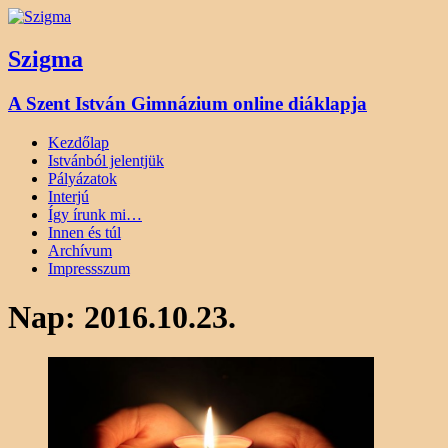
Szigma
A Szent István Gimnázium online diáklapja
Kezdőlap
Istvánból jelentjük
Pályázatok
Interjú
Így írunk mi…
Innen és túl
Archívum
Impressszum
Nap:
2016.10.23.