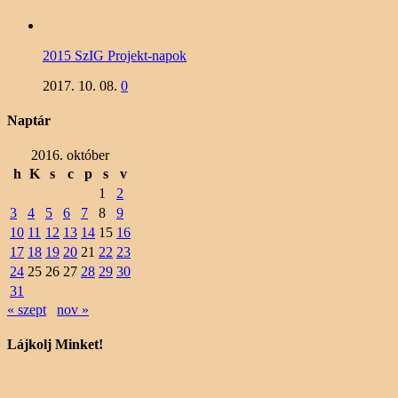
2015 SzIG Projekt-napok
2017. 10. 08.
0
Naptár
2016. október
h
K
s
c
p
s
v
1
2
3
4
5
6
7
8
9
10
11
12
13
14
15
16
17
18
19
20
21
22
23
24
25
26
27
28
29
30
31
« szept
nov »
Lájkolj Minket!