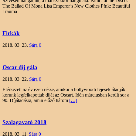
Szívesen hallgatjuk, a mai szakkör hangulata: Panic! at the Disco:
The Ballad Of Mona Lisa Emperor’s New Clothes P!nk: Beautiful
Trauma
Firkák
2018. 03. 23.
Sára
0
Oscar-díj gála
2018. 03. 22.
Sára
0
Elérkezett az év ezen része, amikor a hollywoodi fejesek átadják
korunk legfelkapottab díját az Oscart. Idén márciusban került sor a
90. Díjátadásra, amin előző három
[…]
Szalagavató 2018
2018. 03. 11.
Sára
0