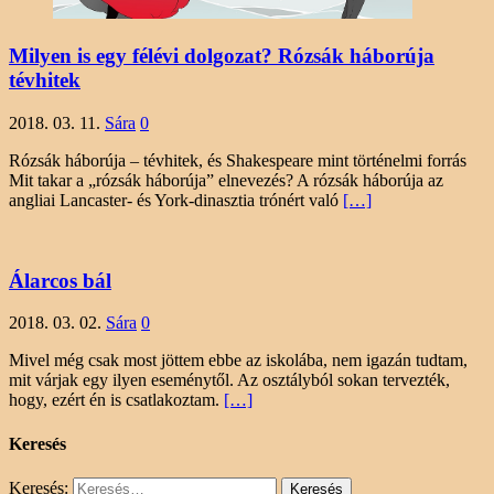
Milyen is egy félévi dolgozat? Rózsák háborúja
tévhitek
2018. 03. 11.
Sára
0
Rózsák háborúja – tévhitek, és Shakespeare mint történelmi forrás
Mit takar a „rózsák háborúja” elnevezés? A rózsák háborúja az
angliai Lancaster- és York-dinasztia trónért való
[…]
Álarcos bál
2018. 03. 02.
Sára
0
Mivel még csak most jöttem ebbe az iskolába, nem igazán tudtam,
mit várjak egy ilyen eseménytől. Az osztályból sokan tervezték,
hogy, ezért én is csatlakoztam.
[…]
Keresés
Keresés: