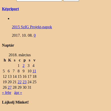
Képriport
2015 SzIG Projekt-napok
2017. 10. 08.
0
Naptár
2018. március
h
K
s
c
p
s
v
1
2
3
4
5
6
7
8
9
10
11
12
13
14
15
16
17
18
19
20
21
22
23
24
25
26
27
28
29
30
31
« febr
ápr »
Lájkolj Minket!