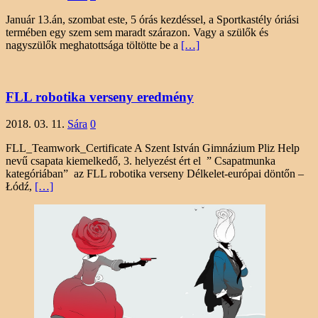
Január 13.án, szombat este, 5 órás kezdéssel, a Sportkastély óriási
termében egy szem sem maradt szárazon. Vagy a szülők és
nagyszülők meghatottsága töltötte be a
[…]
FLL robotika verseny eredmény
2018. 03. 11.
Sára
0
FLL_Teamwork_Certificate A Szent István Gimnázium Pliz Help
nevű csapata kiemelkedő, 3. helyezést ért el ” Csapatmunka
kategóriában” az FLL robotika verseny Délkelet-európai döntőn –
Łódź,
[…]