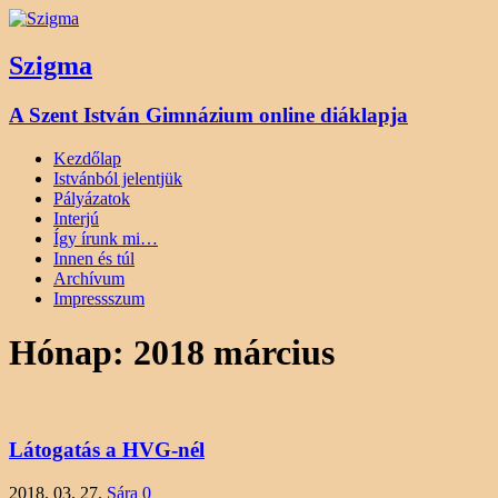
Szigma
A Szent István Gimnázium online diáklapja
Kezdőlap
Istvánból jelentjük
Pályázatok
Interjú
Így írunk mi…
Innen és túl
Archívum
Impressszum
Hónap:
2018 március
Látogatás a HVG-nél
2018. 03. 27.
Sára
0