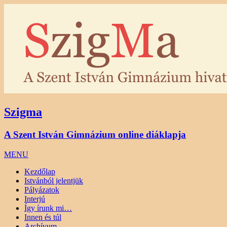
Szigma
A Szent István Gimnázium online diáklapja
MENU
Kezdőlap
Istvánból jelentjük
Pályázatok
Interjú
Így írunk mi…
Innen és túl
Archívum