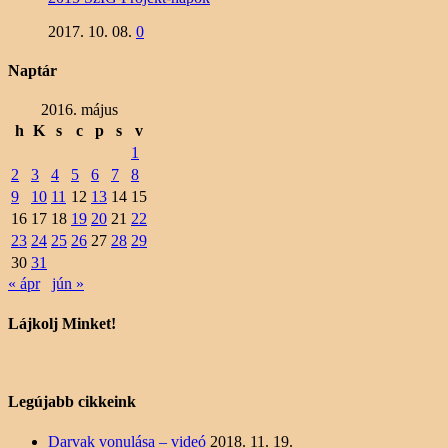
2017. 10. 08.
0
Naptár
2016. május
h
K
s
c
p
s
v
1
2
3
4
5
6
7
8
9
10
11
12
13
14
15
16
17
18
19
20
21
22
23
24
25
26
27
28
29
30
31
« ápr
jún »
Lájkolj Minket!
Legújabb cikkeink
Darvak vonulása – videó
2018. 11. 19.