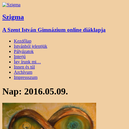
Szigma
A Szent István Gimnázium online diáklapja
Kezdőlap
Istvánból jelentjük
Pályázatok
Interjú
Így írunk mi…
Innen és túl
Archívum
Impressszum
Nap:
2016.05.09.