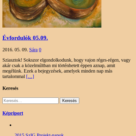
Évfordulók 05.09.
2016. 05. 09.
Sára
0
Sziasztok! Sokszor elgondolkodunk, hogy vajon réges-régen, vagy
akár csak a közelmúltban mi történhetett éppen aznap, amit
megélünk. Ezek a bejegyzések, amelyek minden nap más
tartalommal
[…]
Keresés
Keresés:
Képriport
2015 SzIG Projekt-napok