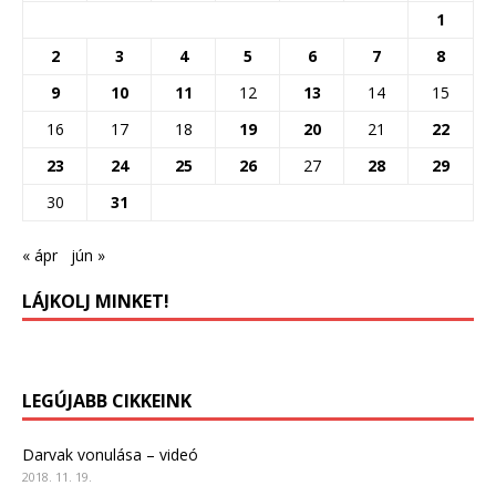
1
2
3
4
5
6
7
8
9
10
11
12
13
14
15
16
17
18
19
20
21
22
23
24
25
26
27
28
29
30
31
« ápr
jún »
LÁJKOLJ MINKET!
LEGÚJABB CIKKEINK
Darvak vonulása – videó
2018. 11. 19.