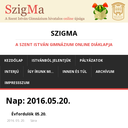
SZIGMA
A SZENT ISTVÁN GIMNÁZIUM ONLINE DIÁKLAPJA
KEZDŐLAP
ISTVÁNBÓL JELENTJÜK
PÁLYÁZATOK
INTERJÚ
ÍGY ÍRUNK MI…
INNEN ÉS TÚL
ARCHÍVUM
IMPRESSSZUM
Nap:
2016.05.20.
Évfordulók 05.20.
2016. 05. 20.
Sára