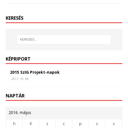
KERESÉS
KÉPRIPORT
2015 SzIG Projekt-napok
2017. 10. 08.
NAPTÁR
2016. május
h
K
s
c
p
s
v