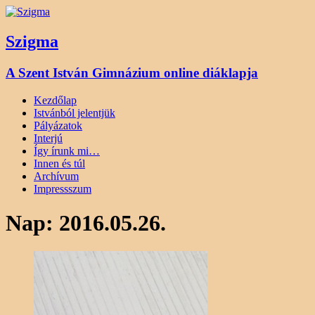
Szigma
A Szent István Gimnázium online diáklapja
Kezdőlap
Istvánból jelentjük
Pályázatok
Interjú
Így írunk mi…
Innen és túl
Archívum
Impressszum
Nap:
2016.05.26.