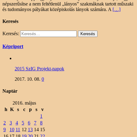
népszerűsítse a nem feltétlenül „lányos” szakmáknak tartott műszaki
és tudományos pályákat középiskolás lányok számára. A
[…]
Keresés
Keresés:
Képriport
2015 SzIG Projekt-napok
2017. 10. 08.
0
Naptár
2016. május
h
K
s
c
p
s
v
1
2
3
4
5
6
7
8
9
10
11
12
13
14
15
16
17
18
19
20
21
22