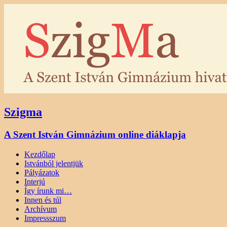
Szigma
A Szent István Gimnázium online diáklapja
Kezdőlap
Istvánból jelentjük
Pályázatok
Interjú
Így írunk mi…
Innen és túl
Archívum
Impressszum