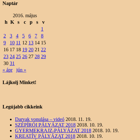
Naptár
2016. május
h
K
s
c
p
s
v
1
2
3
4
5
6
7
8
9
10
11
12
13
14
15
16
17
18
19
20
21
22
23
24
25
26
27
28
29
30
31
« ápr
jún »
Lájkolj Minket!
Legújabb cikkeink
Darvak vonulása – videó
2018. 11. 19.
SZÉPÍRÓI PÁLYÁZAT 2018
2018. 10. 19.
GYERMEKRAJZ-PÁLYÁZAT 2018
2018. 10. 19.
KREATÍV PÁLYÁZAT 2018
2018. 10. 19.