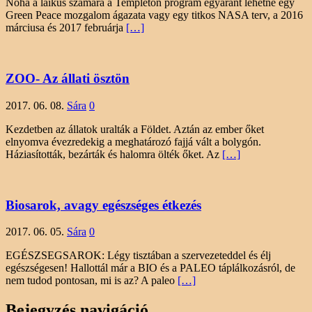
Noha a laikus számára a Templeton program egyaránt lehetne egy
Green Peace mozgalom ágazata vagy egy titkos NASA terv, a 2016
márciusa és 2017 februárja
[…]
ZOO- Az állati ösztön
2017. 06. 08.
Sára
0
Kezdetben az állatok uralták a Földet. Aztán az ember őket
elnyomva évezredekig a meghatározó fajjá vált a bolygón.
Háziasították, bezárták és halomra ölték őket. Az
[…]
Biosarok, avagy egészséges étkezés
2017. 06. 05.
Sára
0
EGÉSZSEGSAROK: Légy tisztában a szervezeteddel és élj
egészségesen! Hallottál már a BIO és a PALEO táplálkozásról, de
nem tudod pontosan, mi is az? A paleo
[…]
Bejegyzés navigáció