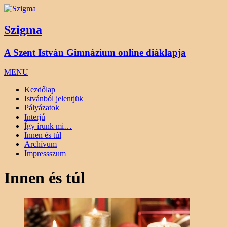
Szigma
A Szent István Gimnázium online diáklapja
MENU
Kezdőlap
Istvánból jelentjük
Pályázatok
Interjú
Így írunk mi…
Innen és túl
Archívum
Impressszum
Innen és túl