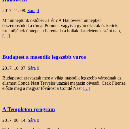
2017. 11. 08.
Sára
0
Mit ünneplünk október 31-én? A Halloween ünnepben
összemosódott a római Pomona vagyis a gyümölcsfák és kertek
istennőjének ünnepe, a Parentalia a holtak tiszteletének szánt nap,
[…]
Budapest a második legszebb város
2017. 10. 07.
Sára
0
Budapestet szavazták meg a világ második legszebb városának az
elismert Condé Nast Traveler utazási magazin olvasói. Csak Firenze
előzte meg a magyar fővárost a Condé Nast
[…]
A Templeton-program
2017. 06. 14.
Sára
0