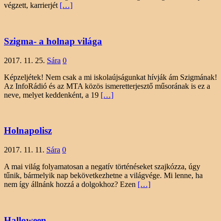
végzett, karrierjét
[…]
Szigma- a holnap világa
2017. 11. 25.
Sára
0
Képzeljétek! Nem csak a mi iskolaújságunkat hívják ám Szigmának!
Az InfoRádió és az MTA közös ismeretterjesztő műsorának is ez a
neve, melyet keddenként, a 19
[…]
Holnapolisz
2017. 11. 11.
Sára
0
A mai világ folyamatosan a negatív történéseket szajkózza, úgy
tűnik, bármelyik nap bekövetkezhetne a világvége. Mi lenne, ha
nem így állnánk hozzá a dolgokhoz? Ezen
[…]
Halloween