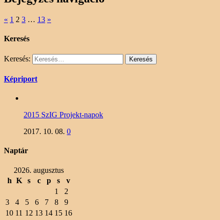
«
1
2
3
…
13
»
Keresés
Keresés:
Képriport
2015 SzIG Projekt-napok
2017. 10. 08.
0
Naptár
2026. augusztus
h
K
s
c
p
s
v
1
2
3
4
5
6
7
8
9
10
11
12
13
14
15
16