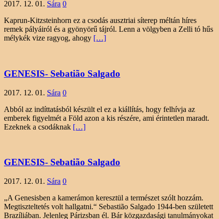
2017. 12. 01.
Sára
0
Kaprun-Kitzsteinhorn ez a csodás ausztriai síterep méltán híres
remek pályáiról és a gyönyörű tájról. Lenn a völgyben a Zelli tó hűs
mélykék vize ragyog, ahogy
[…]
GENESIS- Sebatião Salgado
2017. 12. 01.
Sára
0
Abból az indíttatásból készült el ez a kiállítás, hogy felhívja az
emberek figyelmét a Föld azon a kis részére, ami érintetlen maradt.
Ezeknek a csodáknak
[…]
GENESIS- Sebatião Salgado
2017. 12. 01.
Sára
0
„A Genesisben a kamerámon keresztül a természet szólt hozzám.
Megtiszteltetés volt hallgatni.“ Sebastião Salgado 1944-ben született
Brazíliában. Jelenleg Párizsban él. Bár közgazdasági tanulmányokat